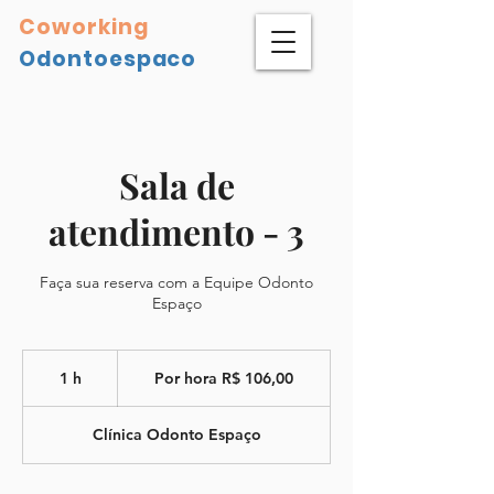
Coworking
Odontoespaco
Sala de
atendimento - 3
Faça sua reserva com a Equipe Odonto
Espaço
Por
hora
1 h
1
Por hora R$ 106,00
R$
106,00
Clínica Odonto Espaço