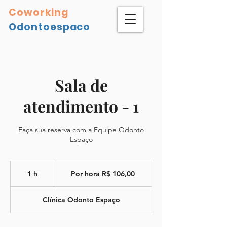
Coworking
Odontoespaco
Sala de
atendimento - 1
Faça sua reserva com a Equipe Odonto
Espaço
Por
hora
1 h
1
Por hora R$ 106,00
R$
106,00
Clínica Odonto Espaço